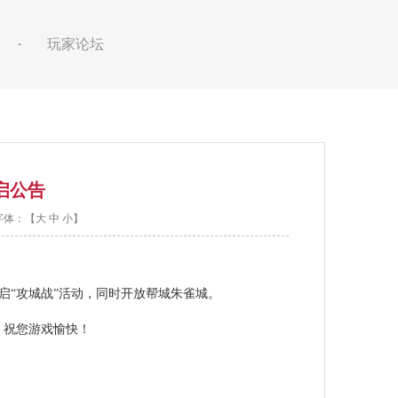
玩家论坛
启公告
 字体：【
大
中
小
】
启“攻城战”活动，同时开放帮城朱雀城。
城，祝您游戏愉快！