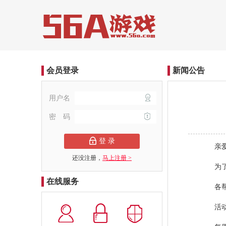
会员登录
新闻公告
用户名
密 码
登 录
亲爱的
还没注册，
马上注册 >
为了让
在线服务
各帮派
活动