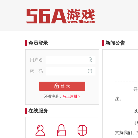
会员登录
新闻公告
用户名
密 码
登 录
开服临
还没注册，
马上注册 >
注。
在线服务
以后活
《新天
支持我们、