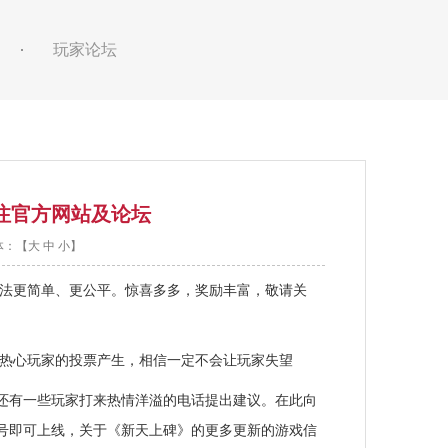
玩家论坛
注官方网站及论坛
字体：【
大
中
小
】
法更简单、更公平。惊喜多多，奖励丰富，敬请关
热心玩家的投票产生，相信一定不会让玩家失望
有一些玩家打来热情洋溢的电话提出建议。在此向
号即可上线，关于《新天上碑》的更多更新的游戏信